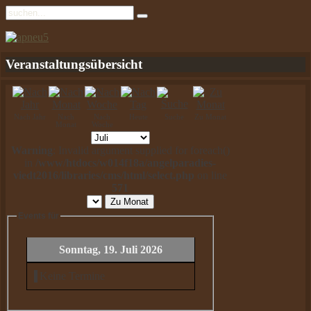
Veranstaltungsübersicht
Nach Jahr
Nach
Nach
Heute
Suche
Zu Monat
Monat
Woche
Warning
: Invalid argument supplied for foreach()
in
/www/htdocs/w014f18a/angelparadies-
viedt2016/libraries/cms/html/select.php
on line
571
Zu Monat
Events für
Sonntag, 19. Juli 2026
Keine Termine