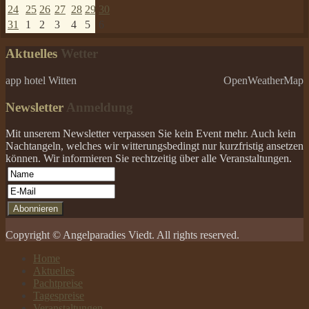
24
25
26
27
28
29
30
31
1
2
3
4
5
6
Aktuelles
Wetter
app hotel Witten
OpenWeatherMap
Newsletter
Anmeldung
Mit unserem Newsletter verpassen Sie kein Event mehr. Auch kein
Nachtangeln, welches wir witterungsbedingt nur kurzfristig ansetzen
können. Wir informieren Sie rechtzeitig über alle Veranstaltungen.
Copyright © Angelparadies Viedt. All rights reserved.
Home
Aktuelles
Pachtpreise
Tagespreise
Veranstaltungen