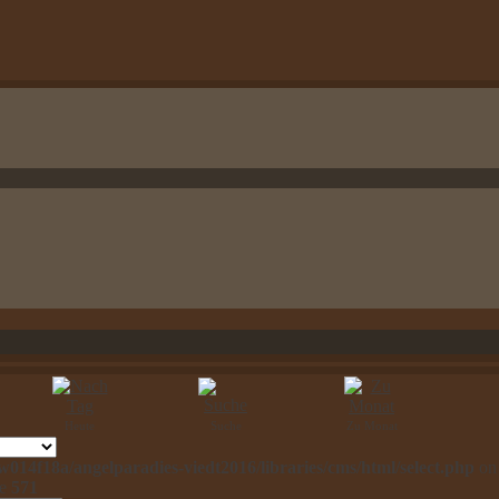
Heute
Suche
Zu Monat
014f18a/angelparadies-viedt2016/libraries/cms/html/select.php
on
ne
571