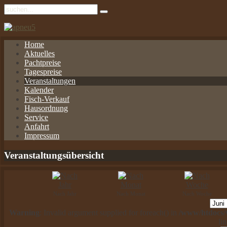
Home
Aktuelles
Pachtpreise
Tagespreise
Veranstaltungen
Kalender
Fisch-Verkauf
Hausordnung
Service
Anfahrt
Impressum
Veranstaltungsübersicht
Nach Jahr
Nach Monat
Nach Woche
Warning
: Invalid argument supplied for foreach() in
/www/htdocs/w
li