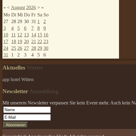
«
<
August
2026
>
»
Mo
Di
Mi
Do
Fr
Sa
So
27
28
29
30
31
1
2
3
4
5
6
7
8
9
10
11
12
13
14
15
16
17
18
19
20
21
22
23
24
25
26
27
28
29
30
31
1
2
3
4
5
6
Aktuelles
Wetter
app hotel Witten
Newsletter
Anmeldung
Mit unserem Newsletter verpassen Sie kein Event mehr. Auch kein Nach