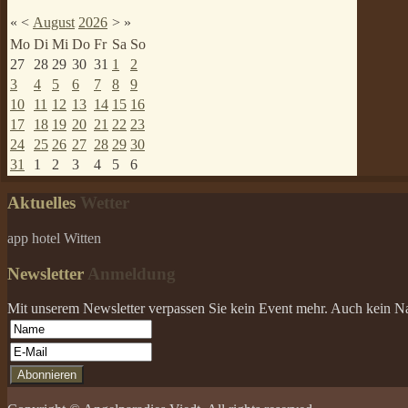
«
<
August
2026
>
»
Mo
Di
Mi
Do
Fr
Sa
So
27
28
29
30
31
1
2
3
4
5
6
7
8
9
10
11
12
13
14
15
16
17
18
19
20
21
22
23
24
25
26
27
28
29
30
31
1
2
3
4
5
6
Aktuelles
Wetter
app hotel Witten
Newsletter
Anmeldung
Mit unserem Newsletter verpassen Sie kein Event mehr. Auch kein Nach