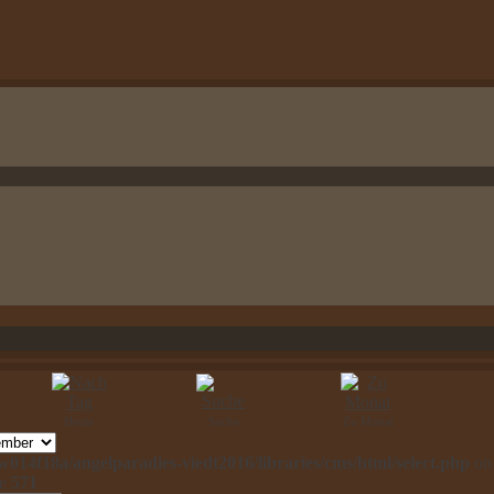
Heute
Suche
Zu Monat
014f18a/angelparadies-viedt2016/libraries/cms/html/select.php
on
ne
571