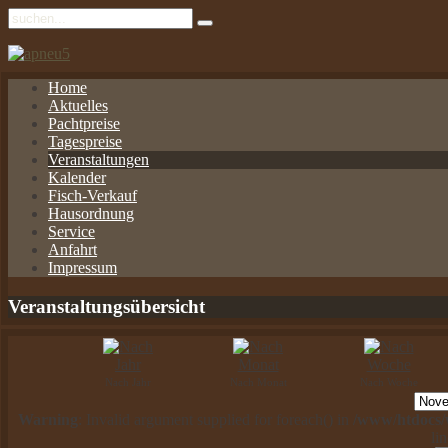
Home
Aktuelles
Pachtpreise
Tagespreise
Veranstaltungen
Kalender
Fisch-Verkauf
Hausordnung
Service
Anfahrt
Impressum
Veranstaltungsübersicht
Nach Jahr
Nach Monat
Nach Woche
Warning
: Invalid argument supplied for foreach() in
/www/htdocs/w
li