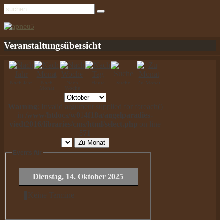
Veranstaltungsübersicht
Nach Jahr
Nach
Nach
Heute
Suche
Zu Monat
Monat
Woche
Warning
: Invalid argument supplied for foreach()
in
/www/htdocs/w014f18a/angelparadies-
viedt2016/libraries/cms/html/select.php
on line
571
Zu Monat
Events für
Dienstag, 14. Oktober 2025
Keine Termine