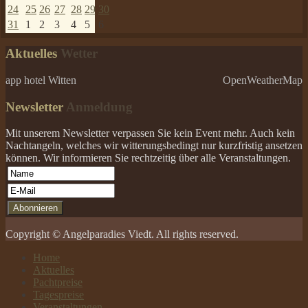
24
25
26
27
28
29
30
31
1
2
3
4
5
6
Aktuelles
Wetter
app hotel Witten
OpenWeatherMap
Newsletter
Anmeldung
Mit unserem Newsletter verpassen Sie kein Event mehr. Auch kein
Nachtangeln, welches wir witterungsbedingt nur kurzfristig ansetzen
können. Wir informieren Sie rechtzeitig über alle Veranstaltungen.
Copyright © Angelparadies Viedt. All rights reserved.
Home
Aktuelles
Pachtpreise
Tagespreise
Veranstaltungen