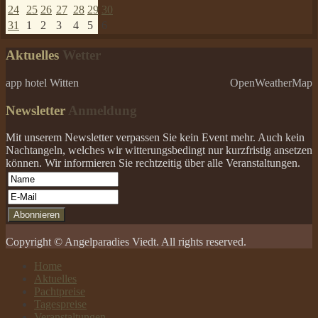
24
25
26
27
28
29
30
31
1
2
3
4
5
6
Aktuelles
Wetter
app hotel Witten
OpenWeatherMap
Newsletter
Anmeldung
Mit unserem Newsletter verpassen Sie kein Event mehr. Auch kein
Nachtangeln, welches wir witterungsbedingt nur kurzfristig ansetzen
können. Wir informieren Sie rechtzeitig über alle Veranstaltungen.
Copyright © Angelparadies Viedt. All rights reserved.
Home
Aktuelles
Pachtpreise
Tagespreise
Veranstaltungen