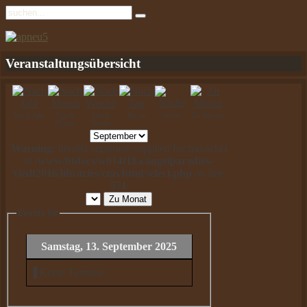
Veranstaltungsübersicht
Nach Jahr
Nach
Nach
Heute
Suche
Zu Monat
Monat
Woche
Warning
: Invalid argument supplied for foreach()
in
/www/htdocs/w014f18a/angelparadies-
viedt2016/libraries/cms/html/select.php
on line
571
Zu Monat
Events für
Samstag, 13. September 2025
Keine Termine