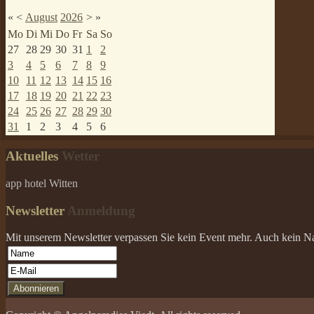
«
<
August
2026
>
»
Mo
Di
Mi
Do
Fr
Sa
So
27
28
29
30
31
1
2
3
4
5
6
7
8
9
10
11
12
13
14
15
16
17
18
19
20
21
22
23
24
25
26
27
28
29
30
31
1
2
3
4
5
6
Aktuelles
Wetter
app hotel Witten
Newsletter
Anmeldung
Mit unserem Newsletter verpassen Sie kein Event mehr. Auch kein Nach