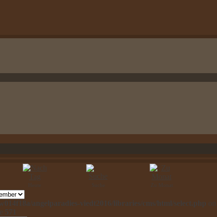
Heute
Suche
Zu Monat
014f18a/angelparadies-viedt2016/libraries/cms/html/select.php
on
ne
571