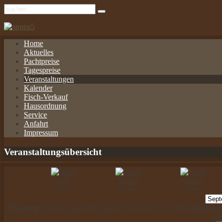
Home
Aktuelles
Pachtpreise
Tagespreise
Veranstaltungen
Kalender
Fisch-Verkauf
Hausordnung
Service
Anfahrt
Impressum
Veranstaltungsübersicht
Nach Jahr
Nach Monat
Nach Woche
Warning
: Invalid argument supplied for foreach() in
/www/htdocs/w
li