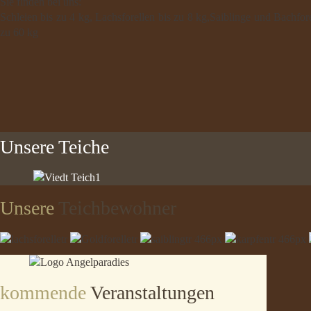
Sie finden bei uns:
Schleien bis zu 4 kg, Lachsforellen bis zu 8 kg,Saiblinge und Bachfore
zu 60 kg
Unsere
Teiche
Unsere
Teichbewohner
kommende
Veranstaltungen